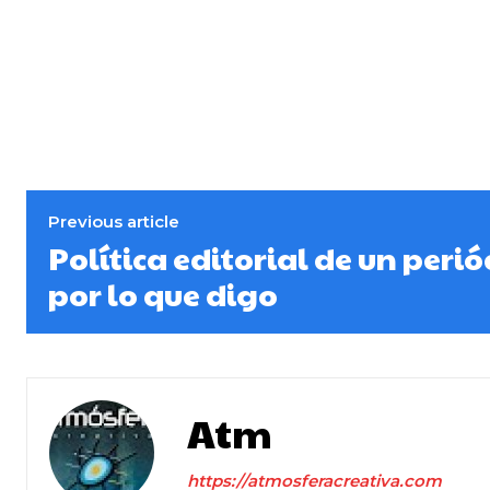
Previous article
Política editorial de un peri
por lo que digo
Atm
https://atmosferacreativa.com