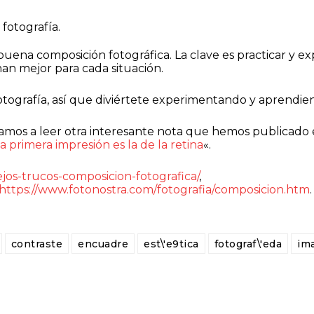
buena composición fotográfica. La clave es practicar y e
nan mejor para cada situación.
otografía, así que diviértete experimentando y aprendie
itamos a leer otra interesante nota que hemos publicado
primera impresión es la de la retina
«.
os-trucos-composicion-fotografica/
,
https://www.fotonostra.com/fotografia/composicion.htm
.
contraste
encuadre
est\'e9tica
fotograf\'eda
im