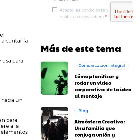
el
 a contar la
Más de este tema
e usa para
Comunicación Integral
Cómo planificar y
rodar un video
corporativo: de la idea
al montaje
 hacia un
Blog
an para
Atmósfera Creativa:
ere a la
Una familia que
os elementos
conjuga unión y