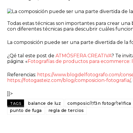
Todas estas técnicas son importantes para crear una 
con diferentes técnicas para descubrir cuáles funcio
La composición puede ser una parte divertida de la f
¿Qé tal este post de
ATMÓSFERA CREATIVA
? Te inv
página: «
Fotografías de productos para ecommerce: la 
Referencias:
https://www.blogdelfotografo.com/consej
https://fotogasteiz.com/blog/composicion-fotografia/
,
]]>
balance de luz
composici\'f3n fotogr\'e1fica
TAGS
punto de fuga
regla de tercios