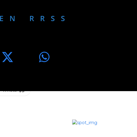
EN RRSS
a una armonía
WhatsApp