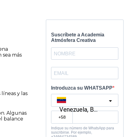
uena
n sea más
líneas y las
ón. Algunas
el balance