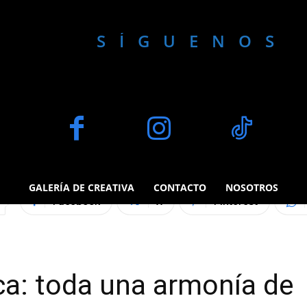
SÍGUENOS 
BLOG
PEDRO BEOMON
fotográfica: tod
de imágenes
GALERÍA DE CREATIVA
CONTACTO
NOSOTROS
Facebook
X
Pinterest
ca: toda una armonía de