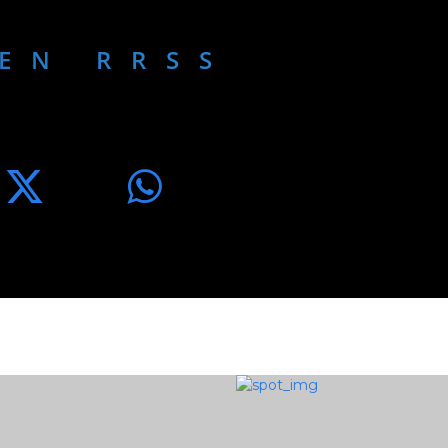
EN RRSS
\'e1fica
SEARCH