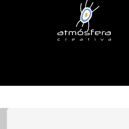
Tag:
co